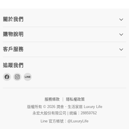
關於我們
購物說明
客戶服務
追蹤我們
在
在
在
Facebook
Instagram
Line
上
上
上
找
找
找
服務條款
隱私權政策
到
到
到
版權所有 © 2026 潤舍．生活家居 Luxury Life
我
我
我
永宏大股份有限公司 | 統編：28859762
們
們
們
Line 官方帳號：@LuxuryLife