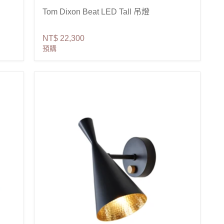
Tom Dixon Beat LED Tall 吊燈
NT$ 22,300
預購