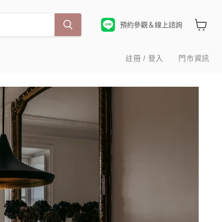
預約參觀＆線上諮詢
查
看
購
註冊 / 登入
門市資訊
物
車