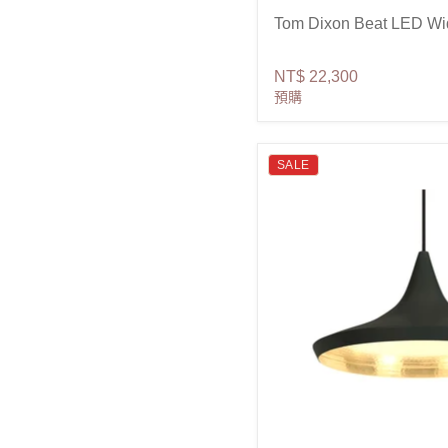
Tom Dixon Beat LED W
NT$ 22,300
預購
SALE