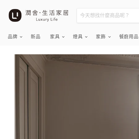
品牌
新品
家具
燈具
家飾
餐廚用