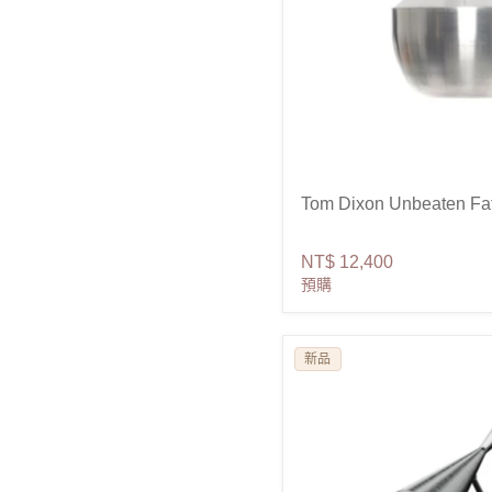
Tom Dixon Unbeaten F
NT$ 12,400
預購
新品