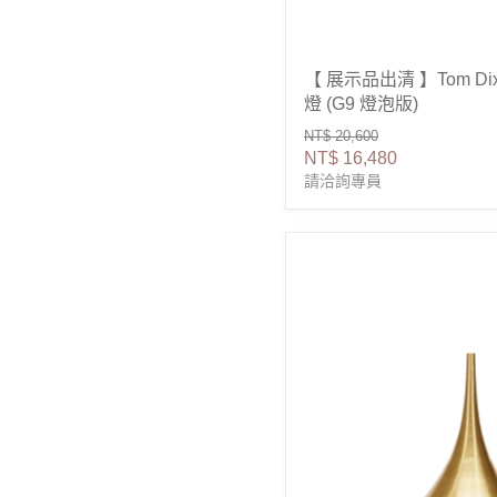
【 展示品出清 】Tom Dixo
燈 (G9 燈泡版)
原
NT$ 20,600
價
售
NT$ 16,480
請洽詢專員
價