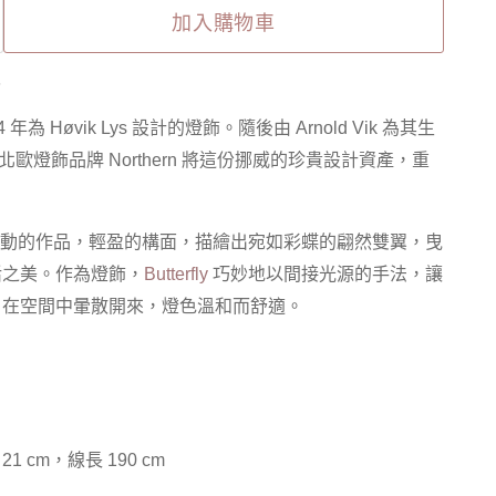
加入購物車
5
1964 年為 Høvik Lys 設計的燈飾。隨後由 Arnold Vik 為其生
，北歐燈飾品牌 Northern 將這份挪威的珍貴設計資產，重
款簡潔而生動的作品，輕盈的構面，描繪出宛如彩蝶的翩然雙翼，曳
活之美。作為燈飾，
Butterfly
巧妙地以間接光源的手法，讓
，在空間中暈散開來，燈色溫和而舒適。
 21 cm，線長 190 cm