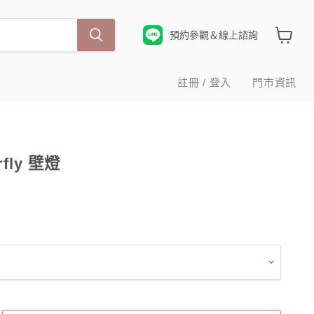
預約參觀＆線上諮詢
查
看
購
註冊 / 登入
門市資訊
物
車
rfly 壁燈