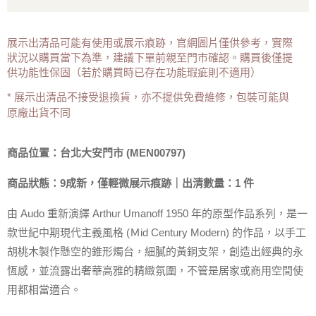
展示出清品可能有使用或展示痕跡，官網圖片僅供參考，實際
狀況以購買當下為準，建議下單前親至門市確認。購買後僅提
供功能性保固（若於購買時已存在功能瑕疵則不適用）
* 展示出清品不接受退換貨，亦不提供免費維修，包裝可能與
原廠出貨不同
商品位置：台北大安門市 (MEN00797)
商品狀態：9成新，僅輕微展示痕跡｜出清數量：1 件
由 Audo 重新演繹
Arthur Umanoff 1950 年
的原型作品系列，是一
款
世紀中期現代主義風格 (Ｍid Century Modern) 的作品，
以手工
胡桃木製作懸空的錐形燭台，細膩的黃銅支架，創造出經典的永
恆感，並流露出奢華高雅的精緻氛圍，不管是居家或商用空間使
用都相當適合。