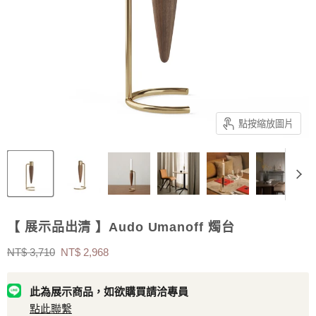
點按縮放圖片
【 展示品出清 】Audo Umanoff 燭台
原價
售價
NT$ 3,710
NT$ 2,968
此為展示商品，如欲購買請洽專員
點此聯繫