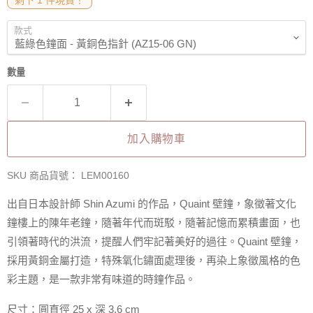
剩下 1 件現貨！
款式
數量
加入購物車
SKU 商品貨號：
LEM00160
出自日本設計師 Shin Azumi 的作品，Quaint 壁鐘，象徵著文化
鐘樓上的陳年老鐘，隨著年代而斑駁，隨著記憶而累積畫面，也
引領著時代的洪流，提醒人們牢記著美好的過往。Quaint 壁鐘，
採用黃銅金屬打造，特殊氧化鏽面處理後，再染上象徵風格的色
彩主題，是一款非常有味道的時鐘作品。
尺寸：圓直徑 25 x 深 3.6 cm