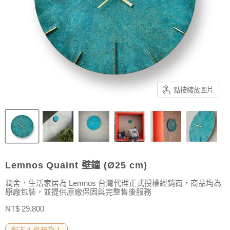
點按縮放圖片
Lemnos Quaint 壁鐘 (Ø25 cm)
潤舍．生活家居為 Lemnos 台灣代理正式授權經銷商，商品均為
原廠包裝，並提供原廠保固與完整售後服務
售價
NT$ 29,800