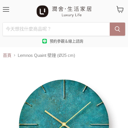
選
查
單
看
購
物
車
預約參觀＆線上諮詢
首頁
Lemnos Quaint 壁鐘 (Ø25 cm)