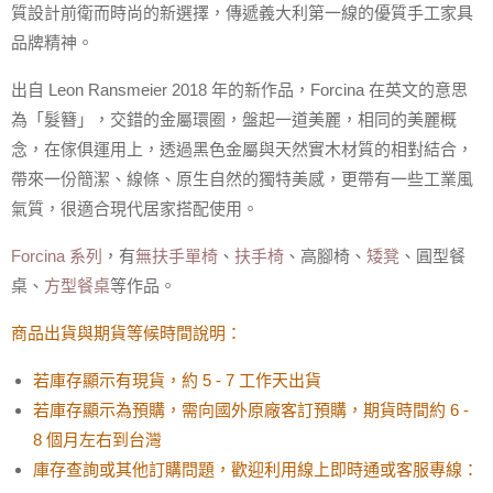
質設計前衛而時尚的新選擇，傳遞義大利第一線的優質手工家具
品牌精神。
出自 Leon Ransmeier 2018 年的新作品，Forcina 在英文的意思
為「髮
簪」，交錯的金屬環圈，盤起一道美麗，相同的美麗概
念，在傢俱運用上，透過黑色金屬與天然實木材質的相對結合，
帶來一份簡潔、線條、原生自然的獨特美感，更帶有一些工業風
氣質，很適合現代居家搭配使用。
Forcina 系列
，有
無扶手單椅
、
扶手椅
、高腳椅、
矮凳
、圓型餐
桌、
方型餐桌
等作品。
商品出貨與期貨等候時間說明：
若庫存顯示有現貨，約
5 - 7
工作天出貨
若庫存顯示為預購，需向國外原廠客訂預購，期貨時間約
6 -
8
個月左右到台灣
庫存查詢或其他訂購問題，歡迎利用線上即時通或客服專線：