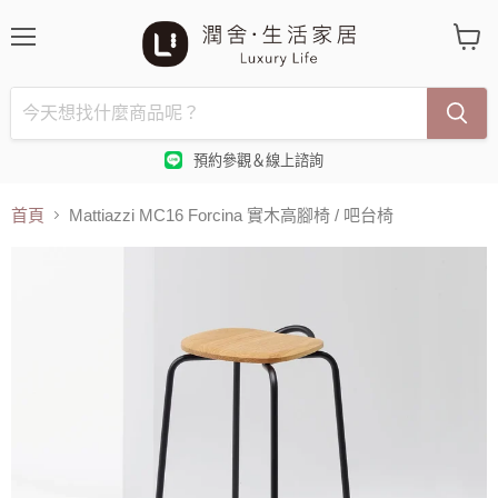
選
查
單
看
購
物
車
預約參觀＆線上諮詢
首頁
Mattiazzi MC16 Forcina 實木高腳椅 / 吧台椅