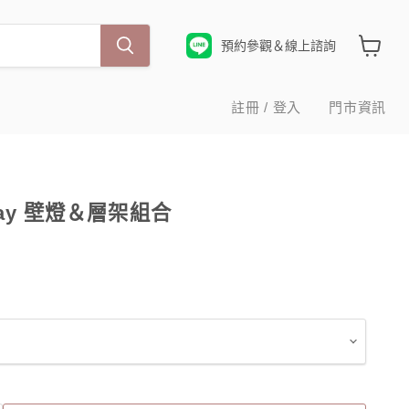
預約參觀＆線上諮詢
查
看
購
註冊 / 登入
門市資訊
物
車
nday 壁燈＆層架組合