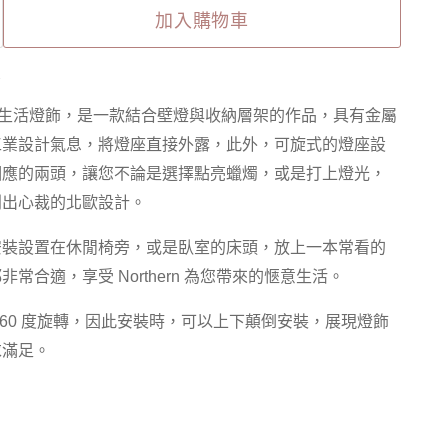
加入購物車
2
週日的生活燈飾，是一款結合壁燈與收納層架的作品，具有金屬
工業設計氣息，將燈座直接外露，此外，可旋式的燈座設
相應的兩頭，讓您不論是選擇點亮蠟燭，或是打上燈光，
別出心裁的北歐設計。
安裝設置在休閒椅旁，或是臥室的床頭，放上一本常看的
常合適，享受 Northern 為您帶來的愜意生活。
360 度旋轉，因此安裝時，可以上下顛倒安裝，展現燈飾
求滿足。