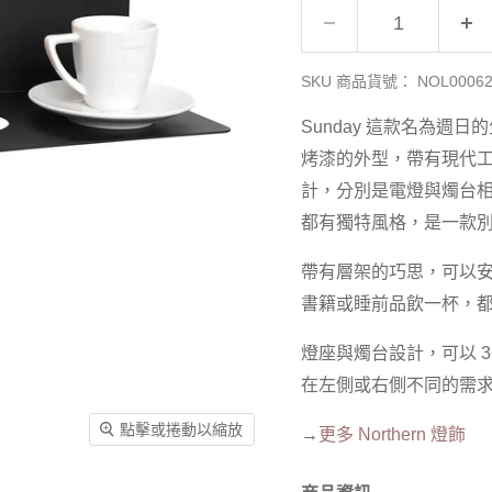
SKU 商品貨號：
NOL0006
Sunday 這款名為
烤漆的外型，帶有現代
計，分別是電燈與燭台
都有獨特風格，是一款
帶有層架的巧思，可以
書籍或睡前品飲一杯，都非
燈座與燭台設計，可以 
在左側或右側不同的需
點擊或捲動以縮放
→
更多 Northern 燈飾