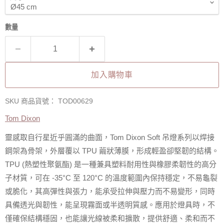
數量
加入購物車
SKU 商品貨號：
TOD00629
Tom Dixon
靈感取自行星近乎圓滿的曲面，Tom Dixon Soft 吊燈系列以焊接
鋼架為骨架，外層覆以 TPU 繭狀薄膜，形成輕盈卻堅韌的結構。
TPU (熱塑性聚氨酯) 是一種兼具塑料耐用性與橡膠柔韌性的高分
子材質，可在 -35°C 至 120°C 的溫度範圍內保持穩定，不易龜裂
或脆化，其高彈性與張力，能承受拉伸與壓力而不易變形，同時
具備透光與韌性，能呈現霧面或半透明質感。應用於燈具時，不
僅確保結構穩固，也能讓光線被柔和擴散，提供舒適、柔和而不