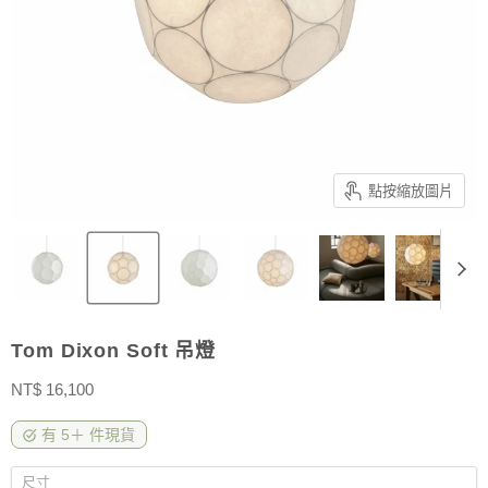
點按縮放圖片
Tom Dixon Soft 吊燈
售價
NT$ 16,100
有 5＋ 件現貨
尺寸