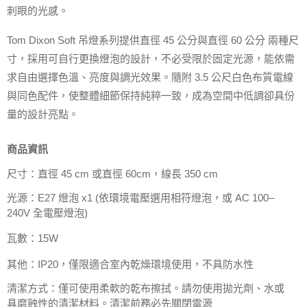
刺眼的光感。
Tom Dixon Soft 吊燈系列提供直徑 45 公分與直徑 60 公分 兩種尺
寸，採用可自行更換燈泡的設計，不必受限於固定光源，能依需
求自由選擇色溫、亮度與調光效果。隨附 3.5 公尺白色布質電線
與同色配件，使整體細節保持純粹一致，成為空間中低調卻具份
量的設計亮點。
商品資訊
尺寸：直徑 45 cm 或直徑 60cm，線長 350 cm
光源：E27 燈泡 x1 (依環境電壓選用相符燈泡，或 AC 100–
240V 全電壓燈泡)
瓦數：15W
其他：IP20，僅限適合室內乾燥環境使用，不具防水性
清潔方式：僅可使用柔軟的乾布擦拭。請勿使用拋光劑、水或
具磨蝕性的清潔材料。清潔前務必先關閉電源