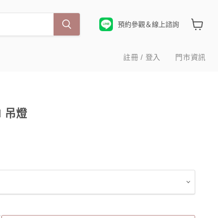
預約參觀＆線上諮詢
查
看
購
註冊 / 登入
門市資訊
物
車
id 吊燈