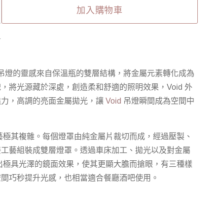
加入購物車
1
ant 飄浮吊燈的靈感來自保溫瓶的雙層結構，將金屬元素轉化成為
，將光源藏於深處，創造柔和舒適的照明效果，Void 外
魅力，高調的亮面金屬拋光，讓
Void
吊燈瞬間成為空間中
藝極其複雜。每個燈罩由純金屬片裁切而成，經過壓製、
接工藝組裝成雙層燈罩。透過車床加工、拋光以及對金屬
展現出極具光澤的鏡面效果，使其更顯大膽而搶眼，有三種樣
空間巧秒提升光感，也相當適合餐廳酒吧使用。