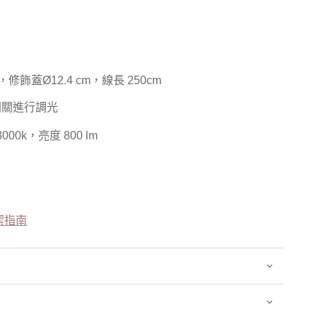
cm，修飾蓋Ø12.4 cm，線長 250cm
開關進行調光
00k，亮度 800 lm
清潔指南