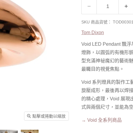
SKU 商品貨號：
TOD0030
Tom Dixon
Void LED Pend
燈飾，以圓弧的有機形貌
型充滿神祕魔幻的藝術
最矚目的視覺焦點。
Void
系列燈具的製作工
旋壓成形，最後再以焊
的精心處理，Void 
式與兩個尺寸，並能為
點擊或捲動以縮放
→
Void 全系列商品