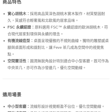
商品特色
實心胡桃木：
採用高品質深色胡桃木實木製作，材質堅固耐
久，質感符合輕奢風和北歐風的居家品味。
FSC 永續認證：
原料選用 FSC™ 永續認證的歐洲胡桃木，符
合現代居家對環保與永續的理念。
有機流線造型：
桌面呈現優雅的不規則曲線。獨特的雕塑感桌
腳與桌面形成和諧對比，讓 Feve 茶几成為空間中的視覺焦
點。
空間靈活性：
圓潤無銳角設計特別適合中小型客廳，既可作為
中央茶几，亦可作為沙發邊几，優化空間動線。
適用場景
中小型客廳：
流線形設計視覺輕盈不佔位，優化空間動線。