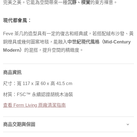
完美之美。它能為空間帶來一種
沉靜、樸實
的東方禪意。
現代都會風：
Feve 茶几的造型具有一定的復古和經典感，若搭配絨布沙發、黃
銅燈具或幾何圖案地毯，能融入
中世紀現代風格（Mid-Century
Modern）
的混搭，提升空間的精緻度。
商品資訊
尺寸：寬 117 x 深 60 x 高 41.5 cm
材質：FSC™ 永續認證胡桃木油裝
查看 Ferm Living 原廠清潔指南
商品交期與保固