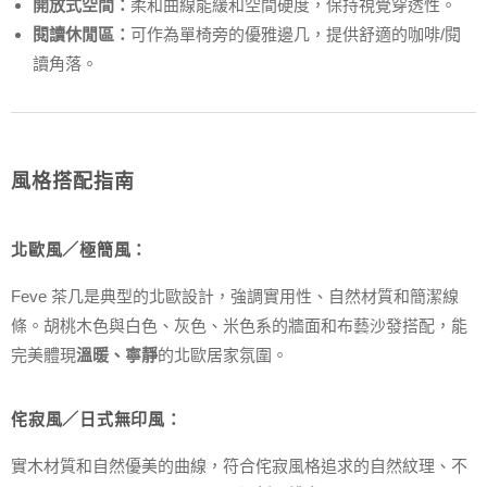
開放式空間：
柔和曲線能緩和空間硬度，保持視覺穿透性。
閱讀休閒區：
可作為單椅旁的優雅邊几，提供舒適的咖啡/閱
讀角落。
風格搭配指南
北歐風／極簡風：
Feve 茶几是典型的北歐設計，強調實用性、自然材質和簡潔線
條。胡桃木色與白色、灰色、米色系的牆面和布藝沙發搭配，能
完美體現
溫暖、寧靜
的北歐居家氛圍。
侘寂風／日式無印風：
實木材質和自然優美的曲線，符合侘寂風格追求的自然紋理、不