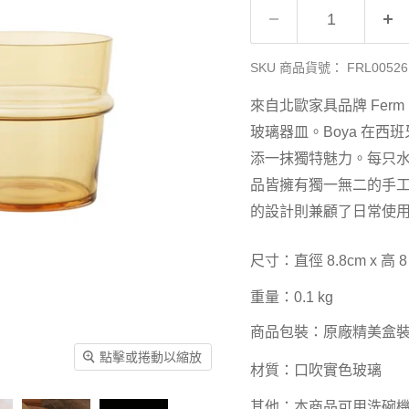
SKU 商品貨號：
FRL00526
來自北歐家具品牌 Ferm 
玻璃器皿。Boya 在
添一抹獨特魅力。每只
品皆擁有獨一無二的手
的設計則兼顧了日常使
尺寸：直徑 8.8cm x 高 8
重量：0.1 kg
商品包裝：原廠精美盒
點擊或捲動以縮放
材質：口吹實色玻璃
其他：本商品可用洗碗