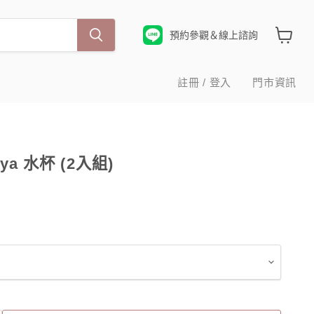
預約參觀＆線上諮詢
查
看
購
註冊 / 登入
門市資訊
物
車
Boya 水杯 (2入組)