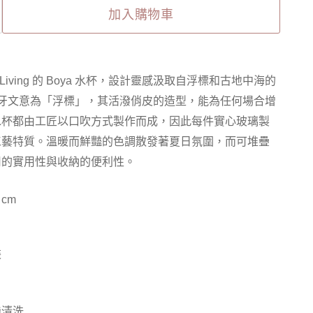
加入購物車
Living 的 Boya 水杯，設計靈感汲取自浮標和古地中海的
西班牙文意為「浮標」，其活潑俏皮的造型，能為任何場合增
水杯都由工匠以口吹方式製作而成，因此每件實心玻璃製
工藝特質。溫暖而鮮豔的色調散發著夏日氛圍，而可堆疊
用的實用性與收納的便利性。
 cm
裝
機清洗