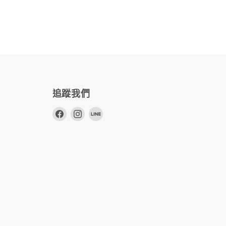
追蹤我們
在
在
在
Facebook
Instagram
Line
上
上
上
找
找
找
到
到
到
我
我
我
們
們
們