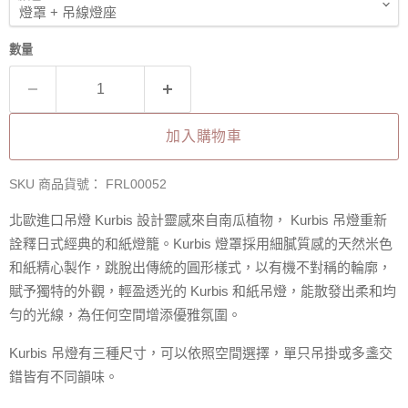
數量
加入購物車
SKU 商品貨號：
FRL00052
北歐進口吊燈
Kurbis
設計靈感來自南瓜植物，
Kurbis 吊
燈重新
詮釋日式經典的和紙燈籠。
Kurbis
燈罩採用細膩質感的天然米色
和紙精心製作，跳脫出傳統的圓形樣式，以有機不對稱的輪廓，
賦予獨特的外觀，輕盈透光的 Kurbis 和紙吊燈，能散發出柔和均
勻的光線，為任何空間增添優雅氛圍。
Kurbis 吊燈有三種尺寸，可以依照空間選擇，單只吊掛或多盞交
錯皆有不同韻味。