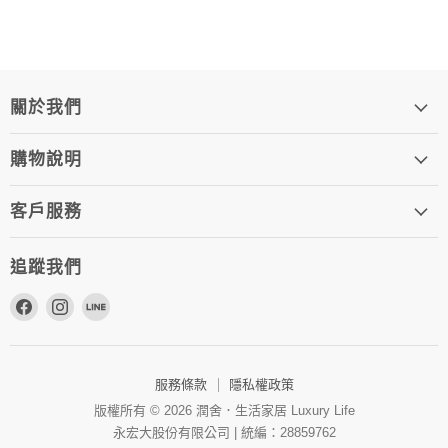
關於我們
購物說明
客戶服務
追蹤我們
在
在
在
Facebook
Instagram
Line
上
上
上
找
找
找
服務條款
隱私權政策
到
到
到
版權所有 © 2026 潤舍．生活家居 Luxury Life
我
我
我
永宏大股份有限公司 | 統編：28859762
們
們
們