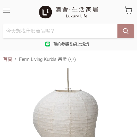
選
查
單
看
購
物
車
預約參觀＆線上諮詢
首頁
Ferm Living Kurbis 吊燈 (小)