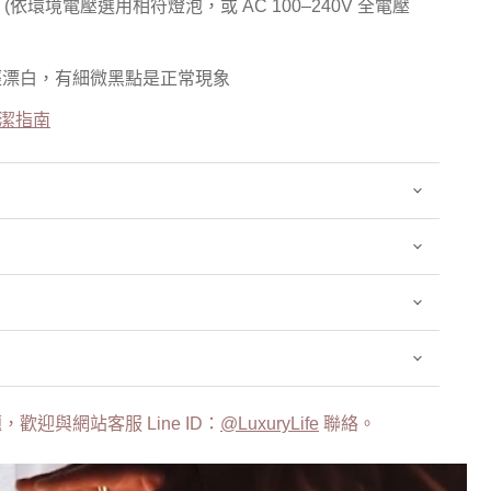
 1 (依環境電壓選用相符燈泡，或 AC 100–240V 全電壓
經漂白，有細微黑點是正常現象
廠清潔指南
歡迎與網站客服 Line ID：
@LuxuryLife
聯絡。