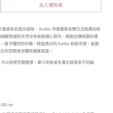
加入購物車
計靈感來自南瓜植物，
Kurbis 吊
燈重新詮釋日式經典的和
用細膩質感的天然米色和紙精心製作，跳脫出傳統圓形樣
賦予獨特的外觀，輕盈透光的 Kurbis 和紙吊燈，能散
為任何空間增添獨特優雅氛圍。
尺寸，可以依照空間選擇，單只吊掛或多盞交錯皆有不同韻
 80 cm