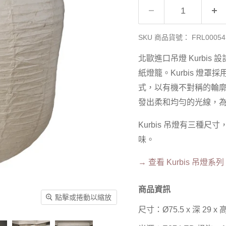
SKU 商品貨號：
FRL00054
北歐進口吊燈
Kurbis
設
紙燈籠。
Kurbis
燈罩採
式，以有機不對稱的輪廓，
發出柔和均勻的光線，
Kurbis 吊燈有三種
味。
→ 查看 Kurbis 吊燈系列
商品資訊
點擊或捲動以縮放
尺寸：Ø75.5 x 深 29 x 高