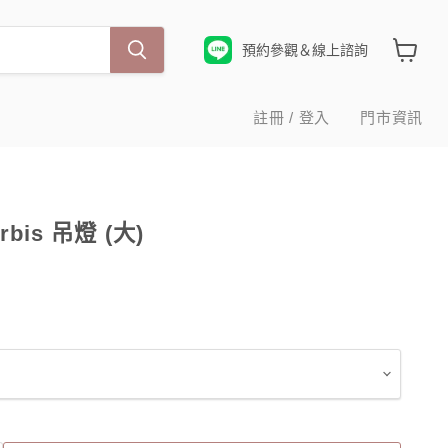
預約參觀＆線上諮詢
查
看
購
註冊 / 登入
門市資訊
物
車
urbis 吊燈 (大)