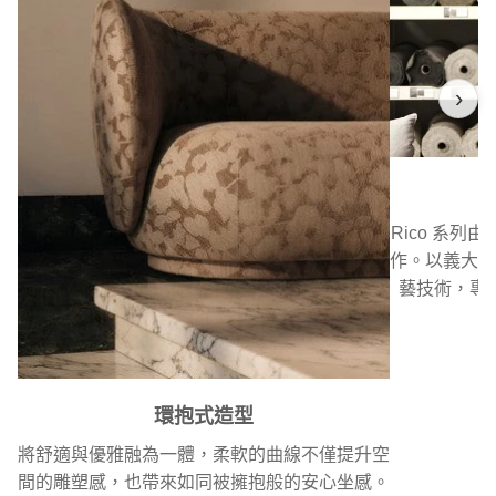
›
Rico 系列
作。以義大利
藝技術，專
環抱式造型
將舒適與優雅融為一體，柔軟的曲線不僅提升空
間的雕塑感，也帶來如同被擁抱般的安心坐感。