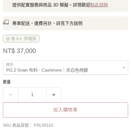
提供配置服務與商品 3D 模擬。詳情歡迎
點此諮詢
專車配送，運費另計，詳見下方說明
有 5＋ 件現貨
售價
NT$ 37,000
顏色
數量
加入購物車
SKU 商品貨號：
FRL00110