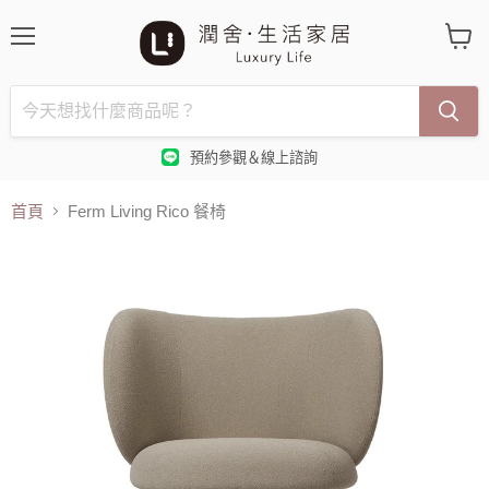
選
查
單
看
購
物
車
預約參觀＆線上諮詢
首頁
Ferm Living Rico 餐椅