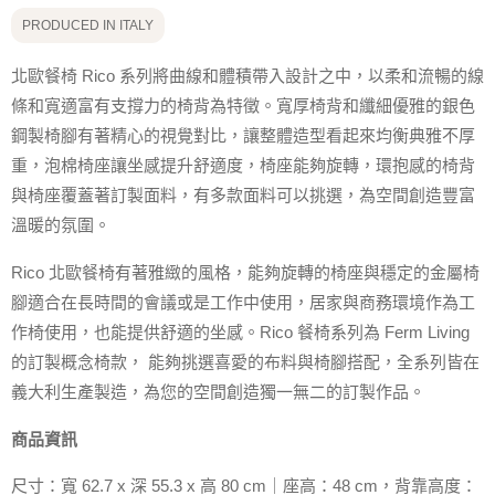
PRODUCED IN ITALY
北歐餐椅 Rico 系列將曲線和體積帶入設計之中，以柔和流暢的線
條和寬適富有支撐力的椅背為特徵。寬厚椅背和纖細優雅的銀色
鋼製椅腳有著精心的視覺對比，讓整體造型看起來均衡典雅不厚
重，泡棉椅座讓坐感提升舒適度，椅座能夠旋轉，環抱感的椅背
與椅座覆蓋著訂製面料，有多款面料可以挑選，為空間創造豐富
溫暖的氛圍。
Rico 北歐餐椅有著雅緻的風格，能夠旋轉的椅座與穩定的金屬椅
腳適合在長時間的會議或是工作中使用，居家與商務環境作為工
作椅使用，也能提供舒適的坐感。Rico 餐椅系列為 Ferm Living
的訂製概念椅款， 能夠挑選喜愛的布料與椅腳搭配，全系列皆在
義大利生產製造，為您的空間創造獨一無二的訂製作品。
商品資訊
尺寸：寬 62.7 x 深 55.3 x 高 80 cm｜座高：48 cm，背靠高度：