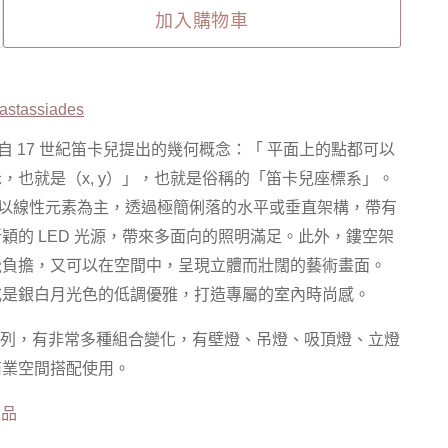
加入購物車
astassiades
靈感源自 17 世紀笛卡兒提出的幾何概念：「
平面上的點都可以
也就是（x, y）
」，也就是俗稱的「笛卡兒座標系」
。
以線性元素為主，透過極簡俐落的水平或垂直架構，帶有
穎的 LED 光源，帶來多面向的照明滿足。此外，鏤空架
覺負擔，又可以在空間中，呈現立體而壯闊的藝術畫面。
或是銀白月光色的低調優雅，打造專屬的室內時尚感。
列，有非常多種組合變化，有壁燈、吊燈、吸頂燈、立燈
商業空間搭配使用。
商品