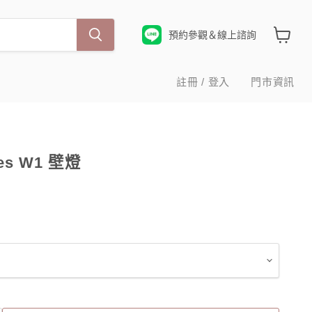
預約參觀＆線上諮詢
查
看
購
註冊 / 登入
門市資訊
物
車
tes W1 壁燈