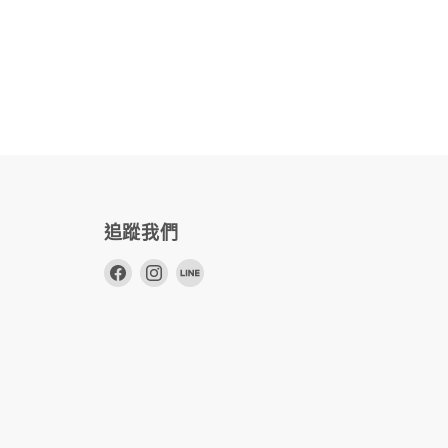
追蹤我們
在
在
在
Facebook
Instagram
Line
上
上
上
找
找
找
到
到
到
我
我
我
們
們
們