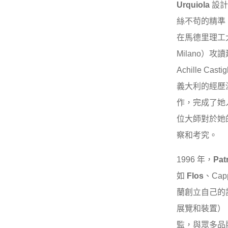
Urquiola
設計
絲不苟的精準
在馬德里理工大學 （
Milano
Achille Ca
義大利的經歷滋
作，完成了她
位大師對於她
察和考究。
1996 年，
Pat
如
Flos
、Cap
蘭創立自己的設
展覽和裝置）、
監，與眾多品