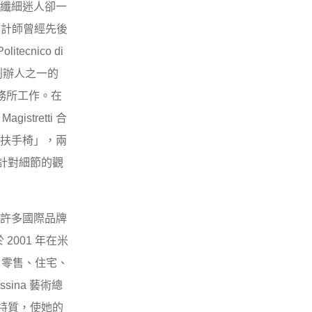
纖細迷人卻一
計師曾經先後
tecnico di
創辦人之一的
i 事務所工作。在
tretti 合
 扶手椅」，兩
計對細節的觀
i，與許多國際品牌
 2001 年在米
店、零售、住宅、
ina 藝術總
特質，使她的