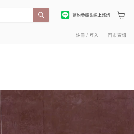
預約參觀＆線上諮詢
查
看
購
註冊 / 登入
門市資訊
物
車