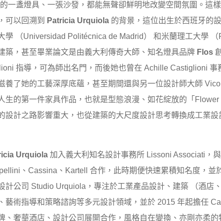
的一盞燈具、一張沙發，都能無聲卻鮮明地改變空間氛圍。這樣
，可以回溯到
Patricia Urquiola
的背景，這位出生於西班牙的設
Universidad Politécnica de Madrid） 和米蘭理工大學 （Poli
）攻讀建築，甚至畢業論文是由義大利傳奇大師、知名燈具品牌
Flos
stiglioni 指導，可為師出名門，而後她也曾在 Achille Castiglion
養了她的工藝深厚底蘊，甚至期間還與另一位設計師大師 Vico Magis
人生的第一件家具作品，也就是型態浪漫、如花綻放的「Flower
的設計之路影響重大，也從建築的大尺度設計思考轉換成工業設
ricia Urquiola
加入義大利知名設計事務所 Lissoni Associat
pellini、Cassina、Kartell 合作，此時期便快速累積知名度，並於
計公司 Studio Urquiola，專注於工業產品設計、建築 （酒
藝術指導和策略諮詢等多元設計領域，並於 2015 年起擔任 Cass
牌、奢華酒店、設計公司展開合作，風格自在變換、亦剛亦柔的